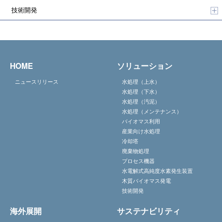
技術開発
HOME
ソリューション
ニュースリリース
水処理（上水）
水処理（下水）
水処理（汚泥）
水処理（メンテナンス）
バイオマス利用
産業向け水処理
冷却塔
廃棄物処理
プロセス機器
水電解式高純度水素発生装置
木質バイオマス発電
技術開発
海外展開
サステナビリティ