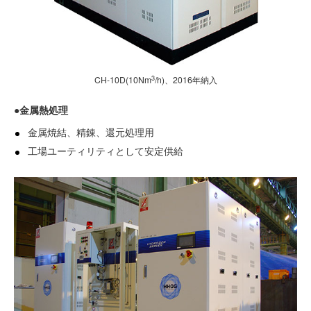
3
CH-10D(10Nm
/h)、2016年納入
●金属熱処理
金属焼結、精錬、還元処理用
工場ユーティリティとして安定供給