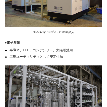
3
CL-5D×2(10Nm
/h)､2003年納入
●電子産業
半導体、LED、コンデンサー、太陽電池用
工場ユーティリティとして安定供給