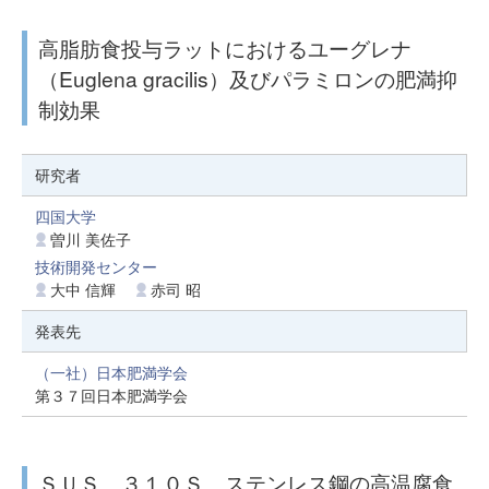
高脂肪食投与ラットにおけるユーグレナ
（Euglena gracilis）及びパラミロンの肥満抑
制効果
研究者
四国大学
曽川 美佐子
技術開発センター
大中 信輝
赤司 昭
発表先
（一社）日本肥満学会
第３７回日本肥満学会
ＳＵＳ ３１０Ｓ ステンレス鋼の高温腐食