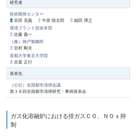
研究者
技術開発センター
谷田 克義
中原 慎太郎
細田 博之
環境プラント技術本部
佐藤 義一
（株）神戸製鋼所
宮村 剛夫
首都大学東京大学院
吉葉 正行
発表先
（公社）全国都市清掃会議
第３８回全国都市清掃研究・事例発表会
ガス化溶融炉における排ガスＣＯ、ＮＯｘ抑
制