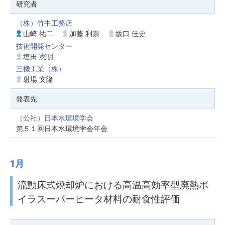
研究者
（株）竹中工務店
山崎 祐二
加藤 利崇
坂口 佳史
技術開発センター
塩田 憲明
三機工業（株）
射場 文隆
発表先
（公社）日本水環境学会
第５１回日本水環境学会年会
1月
流動床式焼却炉における高温高効率型廃熱ボ
イラスーパーヒータ材料の耐食性評価