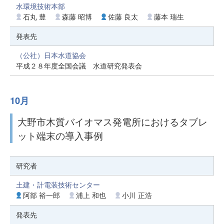
水環境技術本部
石丸 豊
森藤 昭博
佐藤 良太
藤本 瑞生
発表先
（公社）日本水道協会
平成２８年度全国会議 水道研究発表会
10月
大野市木質バイオマス発電所におけるタブレ
ット端末の導入事例
研究者
土建・計電装技術センター
阿部 裕一郎
浦上 和也
小川 正浩
発表先