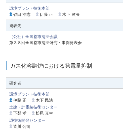
環境プラント技術本部
砂田 浩志
伊藤 正
木下 民法
発表先
（公社）全国都市清掃会議
第３８回全国都市清掃研究・事例発表会
ガス化溶融炉における発電量抑制
研究者
環境プラント技術本部
伊藤 正
木下 民法
土建・計電装技術センター
下梨 孝
松尾 真幸
環技術開発センター
皆川 公司