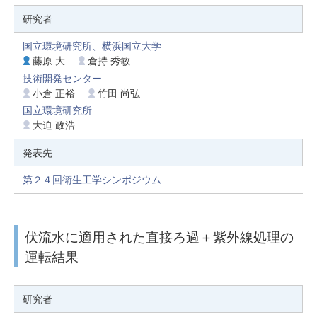
研究者
国立環境研究所、横浜国立大学
藤原 大
倉持 秀敏
技術開発センター
小倉 正裕
竹田 尚弘
国立環境研究所
大迫 政浩
発表先
第２４回衛生工学シンポジウム
伏流水に適用された直接ろ過＋紫外線処理の
運転結果
研究者