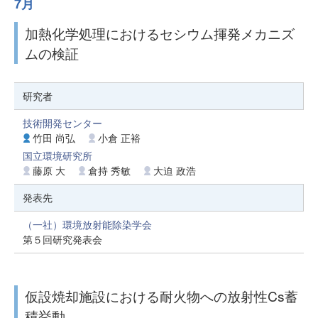
7月
加熱化学処理におけるセシウム揮発メカニズ
ムの検証
研究者
技術開発センター
竹田 尚弘
小倉 正裕
国立環境研究所
藤原 大
倉持 秀敏
大迫 政浩
発表先
（一社）環境放射能除染学会
第５回研究発表会
仮設焼却施設における耐火物への放射性Cs蓄
積挙動