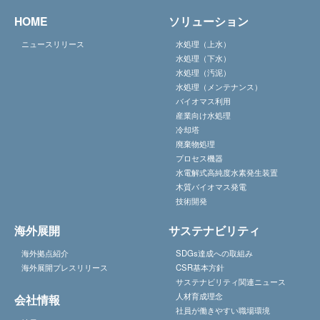
HOME
ソリューション
ニュースリリース
水処理（上水）
水処理（下水）
水処理（汚泥）
水処理（メンテナンス）
バイオマス利用
産業向け水処理
冷却塔
廃棄物処理
プロセス機器
水電解式高純度水素発生装置
木質バイオマス発電
技術開発
海外展開
サステナビリティ
海外拠点紹介
SDGs達成への取組み
海外展開プレスリリース
CSR基本方針
サステナビリティ関連ニュース
人材育成理念
会社情報
社員が働きやすい職場環境