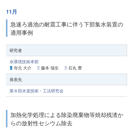
11月
急速ろ過池の耐震工事に伴う下部集水装置の
適用事例
研究者
水環境技術本部
寺元 大介
藤本 瑞生
石丸 豊
発表先
第８回水道技術・工法研究会
加熱化学処理による除染廃棄物等焼却残渣か
らの放射性セシウム除去