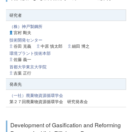
研究者
（株）神戸製鋼所
宮村 剛夫
技術開発センター
谷田 克義
中原 慎太郎
細田 博之
環境プラント技術本部
佐藤 義一
首都大学東京大学院
吉葉 正行
発表先
（一社）廃棄物資源循環学会
第２７回廃棄物資源循環学会 研究発表会
Development of Gasification and Reforming