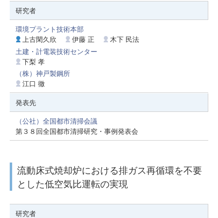
研究者
環境プラント技術本部
上古閑久欣
伊藤 正
木下 民法
土建・計電装技術センター
下梨 孝
（株）神戸製鋼所
江口 徹
発表先
（公社）全国都市清掃会議
第３８回全国都市清掃研究・事例発表会
流動床式焼却炉における排ガス再循環を不要
とした低空気比運転の実現
研究者