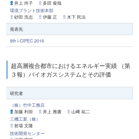
井上 尚子
多田 俊哉
環境プラント技術本部
砂田 浩志
伊藤 正
木下 民法
発表先
9th i-CIPEC 2016
超高層複合都市におけるエネルギー実績 （第
３報）バイオガスシステムとその評価
研究者
（株）竹中工務店
加藤 利崇
井上 雅庸
山﨑 祐二
三機工業（株）
射場 文隆
技術開発センター