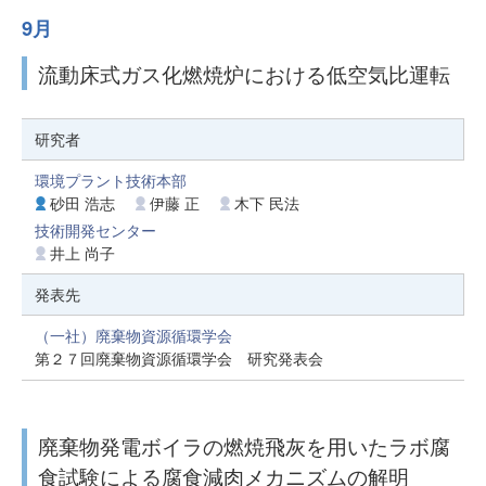
9月
流動床式ガス化燃焼炉における低空気比運転
研究者
環境プラント技術本部
砂田 浩志
伊藤 正
木下 民法
技術開発センター
井上 尚子
発表先
（一社）廃棄物資源循環学会
第２７回廃棄物資源循環学会 研究発表会
廃棄物発電ボイラの燃焼飛灰を用いたラボ腐
食試験による腐食減肉メカニズムの解明