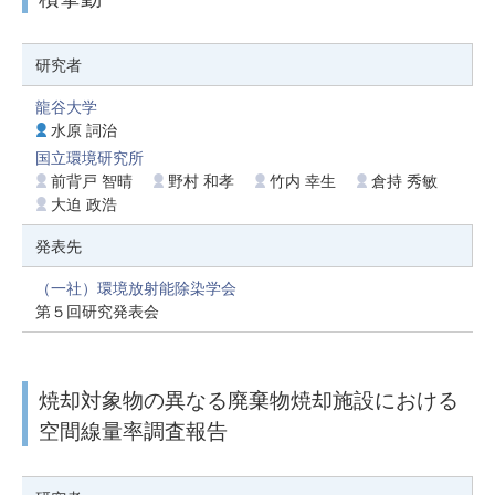
研究者
龍谷大学
水原 詞治
国立環境研究所
前背戸 智晴
野村 和孝
竹内 幸生
倉持 秀敏
大迫 政浩
発表先
（一社）環境放射能除染学会
第５回研究発表会
焼却対象物の異なる廃棄物焼却施設における
空間線量率調査報告