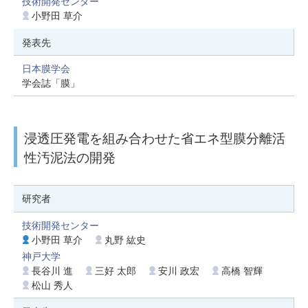
技術開発センター
小野田 草介
発表先
日本膜学会
学会誌「膜」
浸透圧発電を組み合わせた省エネ型膜分離活
性汚泥法の開発
研究者
技術開発センター
小野田 草介
丸野 紘史
神戸大学
長谷川 進
三好 太郎
安川 政宏
高橋 智輝
松山 秀人