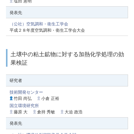
塩田 憲明
発表先
（公社）空気調和・衛生工学会
平成２８年度空気調和・衛生工学会大会
土壌中の粘土鉱物に対する加熱化学処理の効
果検証
研究者
技術開発センター
竹田 尚弘
小倉 正裕
国立環境研究所
藤原 大
倉持 秀敏
大迫 政浩
発表先