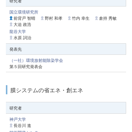
研究者
国立環境研究所
前背戸 智晴
野村 和孝
竹内 幸生
倉持 秀敏
大迫 政浩
龍谷大学
水原 詞治
発表先
（一社）環境放射能除染学会
第５回研究発表会
膜システムの省エネ・創エネ
研究者
神戸大学
長谷川 進