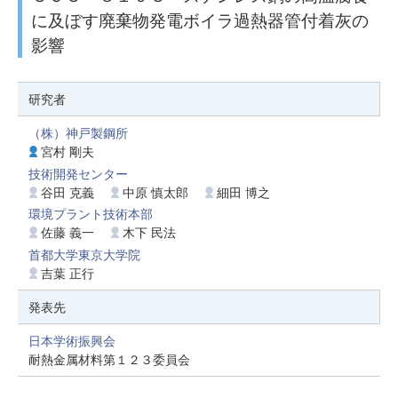
に及ぼす廃棄物発電ボイラ過熱器管付着灰の
影響
研究者
（株）神戸製鋼所
宮村 剛夫
技術開発センター
谷田 克義
中原 慎太郎
細田 博之
環境プラント技術本部
佐藤 義一
木下 民法
首都大学東京大学院
吉葉 正行
発表先
日本学術振興会
耐熱金属材料第１２３委員会