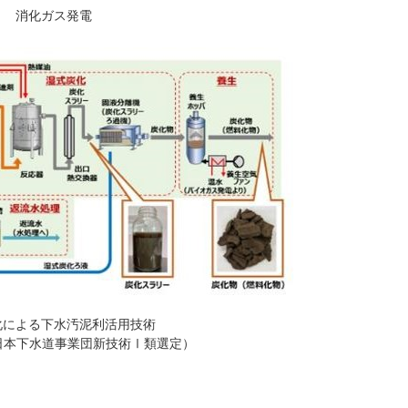
消化ガス発電
化による下水汚泥利活用技術
月 日本下水道事業団新技術Ⅰ類選定）