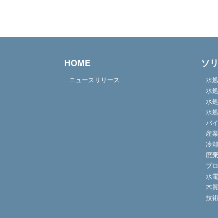
HOME
ソ
ニュースリリース
水
水
水
水
バ
産
冷
廃
プ
水
木
技