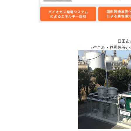
日田市
（生ごみ・豚糞尿等か