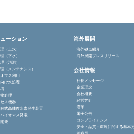
リューション
海外展開
処理（上水）
海外拠点紹介
処理（下水）
海外展開プレスリリース
処理（汚泥）
処理（メンテナンス）
会社情報
イオマス利用
社長メッセージ
業向け水処理
企業理念
却塔
会社概要
棄物処理
経営方針
ロセス機器
沿革
電解式高純度水素発生装置
電子公告
質バイオマス発電
コンプライアンス
術開発
安全・品質・環境に関する基本
組織図