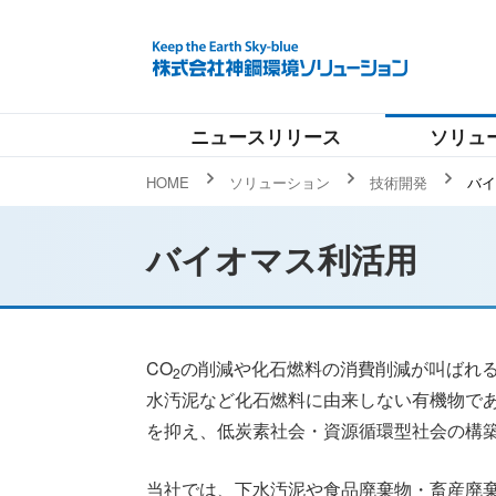
ニュースリリース
ソリュ
HOME
ソリューション
技術開発
バイ
バイオマス利活用
CO
の削減や化石燃料の消費削減が叫ばれ
2
水汚泥など化石燃料に由来しない有機物で
を抑え、低炭素社会・資源循環型社会の構
当社では、下水汚泥や食品廃棄物・畜産廃