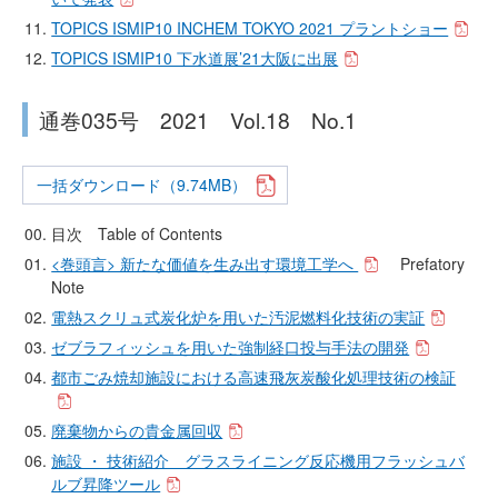
TOPICS ISMIP10 INCHEM TOKYO 2021 プラントショー
TOPICS ISMIP10 下水道展’21大阪に出展
通巻035号 2021 Vol.18 No.1
一括ダウンロード（9.74MB）
目次 Table of Contents
<巻頭言> 新たな価値を生み出す環境工学へ
Prefatory
Note
電熱スクリュ式炭化炉を用いた汚泥燃料化技術の実証
ゼブラフィッシュを用いた強制経口投与手法の開発
都市ごみ焼却施設における高速飛灰炭酸化処理技術の検証
廃棄物からの貴金属回収
施設 ・ 技術紹介 グラスライニング反応機用フラッシュバ
ルブ昇降ツール