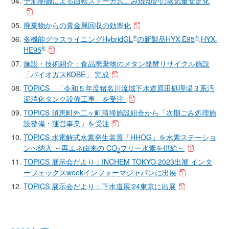
予測制御による回転ストーカ式ごみ焼却炉の蒸気量安定化
廃棄物からの貴金属回収の効率化
®
®
多機能グラスライニングHybridGL
の新製品HYX-E95
,HYX-
®
HE95
施設・技術紹介：食品廃棄物のメタン発酵リサイクル施設
「バイオガスKOBE」 完成
TOPICS 「令和５年度猪名川流域下水道原田処理場３系汚
泥消化タンク設備工事」を受注
TOPICS 須恵町外二ヶ町清掃施設組合から「次期ごみ処理施
設整備・運営事業」を受注
TOPICS 水電解式水素発生装置「HHOG」を水素ステーショ
ンへ納入 ～再エネ由来の CO
フリー水素を供給～
2
TOPICS 展示会だより：INCHEM TOKYO 2023出展 インタ
ーフェックスweekインフォーマジャパンに出展
TOPICS 展示会だより：下水道展'24東京に出展