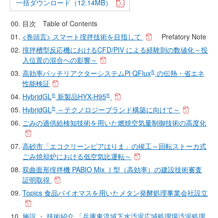
一括ダウンロード（12.14MB）
目次 Table of Contents
<巻頭言> スマート撹拌技術を目指して
Prefatory Note
撹拌槽型反応機におけるCFD/PIV による経験則の数値化～投
入位置の混合への影響～
®
高効率バッチリアクターシステムPl QFlux
の伝熱・省エネ
性能検証
®
®
HybridGL
新製品HYX-H95
®
HybridGL
～テクノロジーブランド構築に向けて～
ごみの過供給検知技術を用いた燃焼空気量制御技術の高度化
高砂市「エコクリーンピアはりま」の竣工～回転ストーカ式
ごみ焼却炉における低空気比運転～
双曲面形撹拌機 PABIO Mix Ⅰ型（高効率）の建設技術審査
証明取得
Topics 食品バイオマスを用いたメタン発酵処理事業会社設立
施設 ・ 技術紹介 「兵庫東流域下水汚泥広域処理場汚泥処理