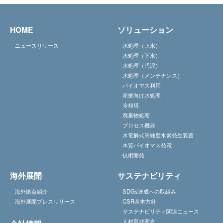
HOME
ソリューション
ニュースリリース
水処理（上水）
水処理（下水）
水処理（汚泥）
水処理（メンテナンス）
バイオマス利用
産業向け水処理
冷却塔
廃棄物処理
プロセス機器
水電解式高純度水素発生装置
木質バイオマス発電
技術開発
海外展開
サステナビリティ
海外拠点紹介
SDGs達成への取組み
海外展開プレスリリース
CSR基本方針
サステナビリティ関連ニュース
人材育成理念