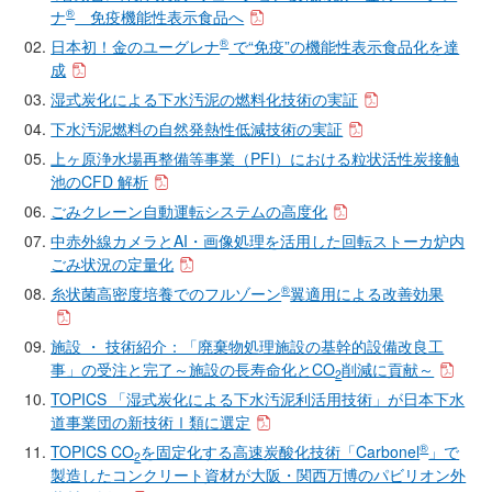
®
ナ
免疫機能性表示食品へ
®
日本初！金のユーグレナ
で“免疫”の機能性表示食品化を達
成
湿式炭化による下水汚泥の燃料化技術の実証
下水汚泥燃料の自然発熱性低減技術の実証
上ヶ原浄水場再整備等事業（PFI）における粒状活性炭接触
池のCFD 解析
ごみクレーン自動運転システムの高度化
中赤外線カメラとAI・画像処理を活用した回転ストーカ炉内
ごみ状況の定量化
®
糸状菌高密度培養でのフルゾーン
翼適用による改善効果
施設 ・ 技術紹介：「廃棄物処理施設の基幹的設備改良工
事」の受注と完了～施設の長寿命化とCO
削減に貢献～
2
TOPICS 「湿式炭化による下水汚泥利活用技術」が日本下水
道事業団の新技術Ⅰ類に選定
®
TOPICS CO
を固定化する高速炭酸化技術「Carbonel
」で
2
製造したコンクリート資材が大阪・関西万博のパビリオン外