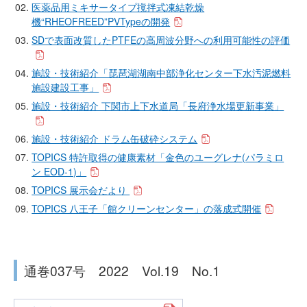
医薬品用ミキサータイプ撹拌式凍結乾燥
機“RHEOFREED”PVTypeの開発
SDで表面改質したPTFEの高周波分野への利用可能性の評価
施設・技術紹介「琵琶湖湖南中部浄化センター下水汚泥燃料
施設建設工事」
施設・技術紹介 下関市上下水道局「長府浄水場更新事業」
施設・技術紹介 ドラム缶破砕システム
TOPICS 特許取得の健康素材「金色のユーグレナ(パラミロ
ン EOD-1)」
TOPICS 展示会だより
TOPICS 八王子「館クリーンセンター」の落成式開催
通巻037号 2022 Vol.19 No.1