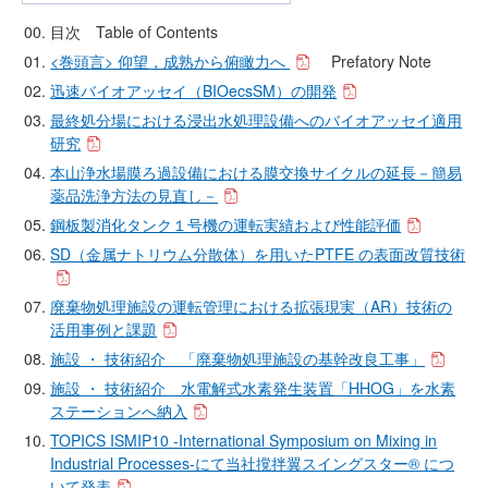
目次 Table of Contents
<巻頭言> 仰望，成熟から俯瞰力へ
Prefatory Note
迅速バイオアッセイ（BIOecsSM）の開発
最終処分場における浸出水処理設備へのバイオアッセイ適用
研究
本山浄水場膜ろ過設備における膜交換サイクルの延長－簡易
薬品洗浄方法の見直し－
鋼板製消化タンク１号機の運転実績および性能評価
SD（金属ナトリウム分散体）を用いたPTFE の表面改質技術
廃棄物処理施設の運転管理における拡張現実（AR）技術の
活用事例と課題
施設 ・ 技術紹介 「廃棄物処理施設の基幹改良工事」
施設 ・ 技術紹介 水電解式水素発生装置「HHOG」を水素
ステーションへ納入
TOPICS ISMIP10 -International Symposium on Mixing in
Industrial Processes-にて当社撹拌翼スイングスター® につ
いて発表