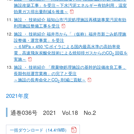
施設改築工事」を受注～下水汚泥エネルギー有効利用，温室
効果ガス排出量削減を推進～
施設 ・ 技術紹介 福知山市汚泥処理施設再構築事業汚泥有効
利用施設整備工事を受注
施設 ・ 技術紹介 福井市から「（仮称）福井市新ごみ処理施
設整備・運営事業」を受注
～６MPa × 450 ℃ボイラによる国内最高水準の高効率発
電，高速飛灰炭酸化技術による焼却排ガスからのCO
回収を
2
実施～
施設 ・ 技術紹介 「廃棄物処理施設の基幹的設備改良工事，
長期包括運営業務」の完了と受注
～施設の長寿命化とCO
削減に貢献～
2
2021年度
通巻036号 2021 Vol.18 No.2
一括ダウンロード（14.41MB）