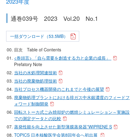
2023年度
通巻039号 2023 Vol.20 No.1
一括ダウンロード（53.5MB）
目次 Table of Contents
<巻頭言> 「自ら需要を創造する力と企業の成長」
Prefatory Note
当社の水処理関連技術
当社の廃棄物処理技術
当社プロセス機器開発のこれまでと今後の展望
廃棄物処理プラントにおける排ガス中水銀濃度のフィードフ
ォワード制御開発
回転ストーカ式ごみ焼却炉の燃焼シミュレーション～実施設
での測定データとの比較
蒸発性能を向上させた新型薄膜蒸発器”WIPRENE S
TOPICS 日本核酸医学会第8回年会へ初出展