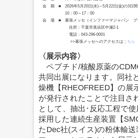
会 期 ■
2026年5月20日(水)～5月22日(金)の3日間
10：00～17：00
会 場 ■
幕張メッセ（インファーマジャパン ブー
住所：千葉市美浜区中瀬2-1
電話：043-296-0001
>>幕張メッセへのアクセスは
こちら
〈展示内容〉
ペプチド/核酸原薬のCD
共同出展になります。同社
燥機【RHEOFREED】の展
が発行されたことで注目さ
として、抽出･反応工程で
採用した連続生産装置【SM
たDec社(スイス)の粉体輸