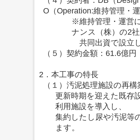
（４）契約者：DB（Design
O（Operation:維持管理
※維持管理・運営
ナンス（株）の2
共同出資で設立し
（５）契約金額：61.6億
2．本工事の特長
（１）汚泥処理施設の再構
更新時期を迎えた既存
利用施設を導入し、
集約したし尿や汚泥等
ます。