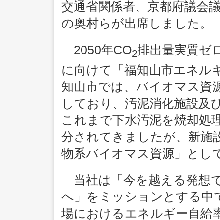
交通省関係者、京都府議会
の奥村らが出席しました。
2050年CO
排出量実質ゼ
2
に向けて「福知山市エネル
知山市では、バイオマス資
しており、汚泥消化施設及
これまで下水汚泥を焼却処
分されてきましたが、新施
物系バイオマス資源」とし
当社は「今を越える発想で
へ」をミッションとする中
場におけるエネルギー自給