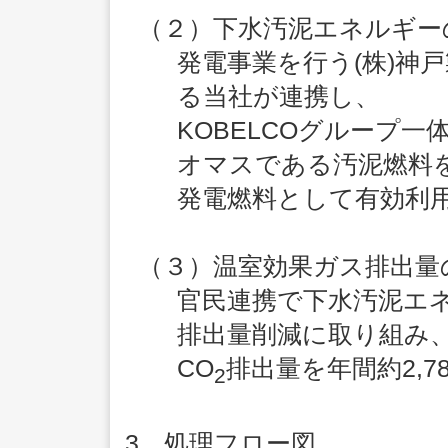
（２）下水汚泥エネルギー
発電事業を行う(株)神
る当社が連携し、
KOBELCOグループ
オマスである汚泥燃料
発電燃料として有効利
（３）温室効果ガス排出量
官民連携で下水汚泥エ
排出量削減に取り組み
CO
排出量を年間約2,7
2
3．処理フロー図