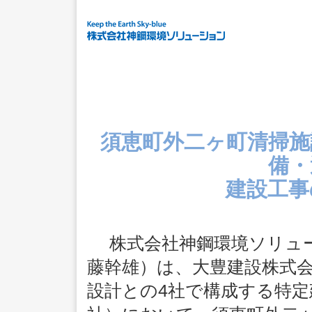
須恵町外二ヶ町清掃施
備・
建設工事
株式会社神鋼環境ソリュー
藤幹雄）は、大豊建設株式
設計との4社で構成する特定