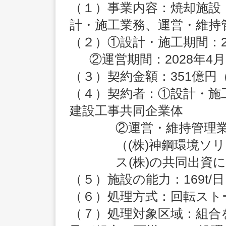
（１）事業内容：焼却施設
計・施工業務、運営・維持
（２）①設計・施工期間：202
②運営期間：2028年4月
（３）契約金額：351億円
（４）契約者：①設計・施
建設工事共同企業体
②運営・維持管理業
（(株)神鋼環境ソ
ス(株)の共同出資
（５）施設の能力：169t/日（
（６）処理方式：回転スト
（７）処理対象区域：組合