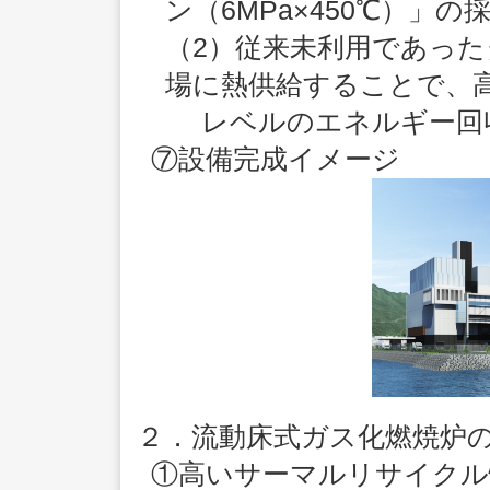
ン（6MPa×450℃）」
（2）従来未利用であっ
場に熱供給することで、
レベルのエネルギー回
⑦設備完成イメージ
２．流動床式ガス化燃焼炉
①高いサーマルリサイクル