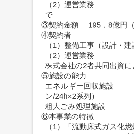
（2）運営業務 ：20
で
③契約金額 195．8億円
④契約者
（1）整備工事（設計・建
（2）運営業務 ：
株式会社の2者共同出資
⑤施設の能力
エネルギー回収施設
ン/24h×2系列）
粗大ごみ処理施設
⑥本事業の特徴
（1）「流動床式ガス化