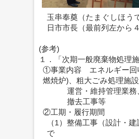
玉串奉奠（たまぐし
日市市長（最前列左から
(参考)
１．「次期一般廃棄物処理
①事業内容 エネルギー回
燃焼炉)、粗大ごみ処理施
運営・維持管理業務
撤去工事等
②工期・履行期間
（1）整備工事（設計・建設
で