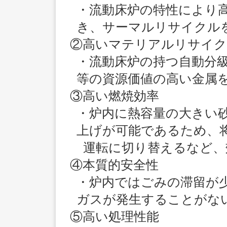
・流動床炉の特性により
き、サーマルリサイクル
②高いマテリアルリサイク
・流動床炉の持つ自動分
等の資源価値の高い金属
③高い燃焼効率
・炉内に熱容量の大きい
上げが可能であるため、
運転に切り替えるなど、
④本質的安全性
・炉内ではごみの滞留が
ガスが発生することがな
⑤高い処理性能